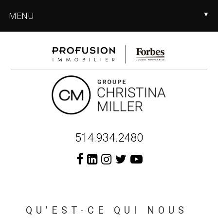
Skip
Skip
Skip
MENU
▼
to
to
to
main
primary
footer
content
sidebar
Header
514.934.2480
Right
QU’EST-CE QUI NOUS